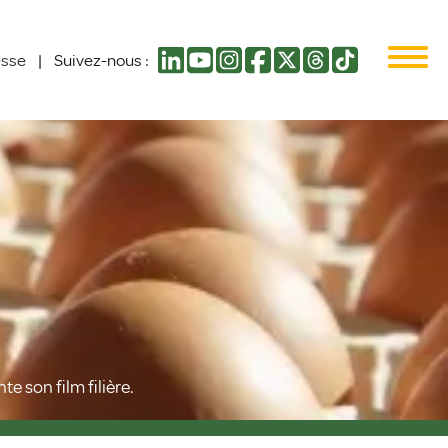
esse
|
Suivez-nous :
e son film filière.