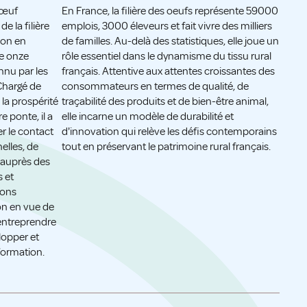
’œuf
En France, la filière des oeufs représente 59000
e la filière
emplois, 3000 éleveurs et fait vivre des milliers
ion en
de familles. Au-delà des statistiques, elle joue un
pe onze
rôle essentiel dans le dynamisme du tissu rural
nnu par les
français. Attentive aux attentes croissantes des
Chargé de
consommateurs en termes de qualité, de
la prospérité
traçabilité des produits et de bien-être animal,
e ponte, il a
elle incarne un modèle de durabilité et
er le contact
d'innovation qui relève les défis contemporains
elles, de
tout en préservant le patrimoine rural français.
e auprès des
 et
ions
on en vue de
entreprendre
lopper et
formation.