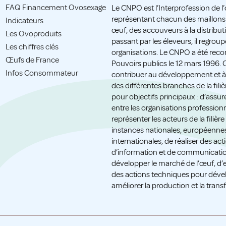
FAQ Financement Ovosexage
Le CNPO est l’Interprofession de l
représentant chacun des maillons d
Indicateurs
œuf, des accouveurs à la distribut
Les Ovoproduits
passant par les éleveurs, il regrou
Les chiffres clés
organisations. Le CNPO a été reco
Œufs de France
Pouvoirs publics le 12 mars 1996. 
Infos Consommateur
contribuer au développement et à 
des différentes branches de la filièr
pour objectifs principaux : d’assur
entre les organisations professionn
représenter les acteurs de la filièr
instances nationales, européennes
internationales, de réaliser des act
d’information et de communicati
développer le marché de l’œuf, d’
des actions techniques pour déve
améliorer la production et la trans