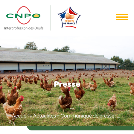
Presse
Accueil
»
Actualités
»
Communiqué de presse : Alternative à l’élimination des poussins mâles, la filière française des œufs au rendez-vous