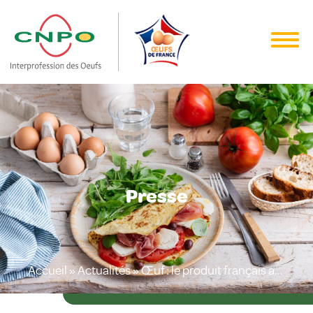
Presse
Accueil
»
Actualités
»
Œuf : le produit français anti-crise qui maintient le cap de la souveraineté alimentaire malgré les turbulences !