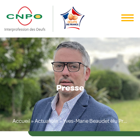
Presse
Accueil
»
Actualités
»
Yves-Marie Beaudet élu Président du CNPO – interprofession des œufs